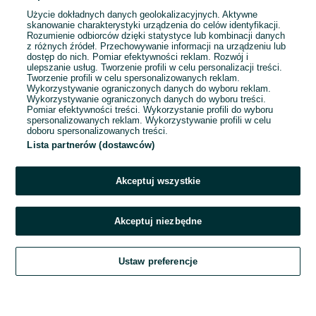
Użycie dokładnych danych geolokalizacyjnych. Aktywne
skanowanie charakterystyki urządzenia do celów identyfikacji.
Rozumienie odbiorców dzięki statystyce lub kombinacji danych
Nowy Sącz
z różnych źródeł. Przechowywanie informacji na urządzeniu lub
09 sierpnia 2026
dostęp do nich. Pomiar efektywności reklam. Rozwój i
ulepszanie usług. Tworzenie profili w celu personalizacji treści.
Tworzenie profili w celu spersonalizowanych reklam.
Wykorzystywanie ograniczonych danych do wyboru reklam.
Wykorzystywanie ograniczonych danych do wyboru treści.
Pomiar efektywności treści. Wykorzystanie profili do wyboru
spersonalizowanych reklam. Wykorzystywanie profili w celu
doboru spersonalizowanych treści.
Lista partnerów (dostawców)
Akceptuj wszystkie
Akceptuj niezbędne
Zadzwoń / SMS
Ustaw preferencje
Szukaj
Obserwujesz
Dodaj
Czat
Konto