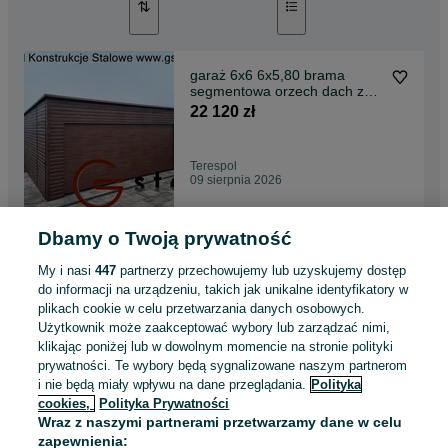
garaż 6x6 6x5,80 brama
segmentowa orzech dach z
filcem profil ocynk
22 120 zł
Terespol
09 sierpnia 2026
Dbamy o Twoją prywatność
garaż blaszany 9x6 solidny
wzmocniony profil
My i nasi
447
partnerzy przechowujemy lub uzyskujemy dostęp
ocynkowany dach z filcem
16 900 zł
do informacji na urządzeniu, takich jak unikalne identyfikatory w
plikach cookie w celu przetwarzania danych osobowych.
Użytkownik może zaakceptować wybory lub zarządzać nimi,
Nowy Targ
klikając poniżej lub w dowolnym momencie na stronie polityki
09 sierpnia 2026
prywatności. Te wybory będą sygnalizowane naszym partnerom
i nie będą miały wpływu na dane przeglądania.
Polityka
cookies,
Polityka Prywatności
garaż 6x6 profile ocynkowany
Wraz z naszymi partnerami przetwarzamy dane w celu
blaszak
zapewnienia:
11 100 zł